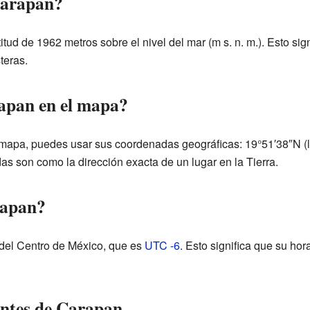
Carapan?
tud de 1962 metros sobre el nivel del mar (m s. n. m.). Esto sign
teras.
apan en el mapa?
mapa, puedes usar sus coordenadas geográficas: 19°51′38″N (la
as son como la dirección exacta de un lugar en la Tierra.
rapan?
 del Centro de México, que es
UTC -6
. Esto significa que su ho
antes de Carapan