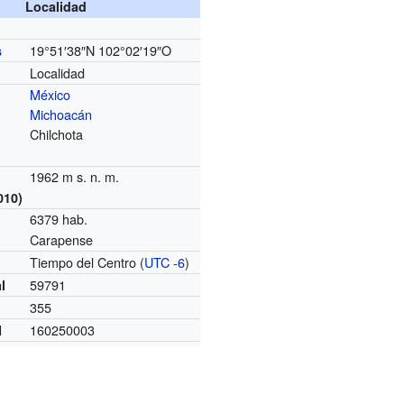
Localidad
19°51′38″N
102°02′19″O
s
Localidad
México
Michoacán
Chilchota
1962 m s. n. m.
010)
6379 hab.
Carapense
Tiempo del Centro (
UTC -6
)
o
59791
l
355
160250003
I