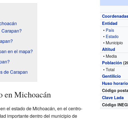
Coordenada
ichoacán
Entidad
•
País
n Carapan?
•
Estado
rapan?
• Municipio
Altitud
pan en el mapa?
• Media
apan?
Población
(2
• Total
es de Carapan
Gentilicio
Huso horari
Código posta
o en Michoacán
Clave Lada
Código INEG
n el estado de Michoacán, en el centro-
dad importante dentro del municipio de