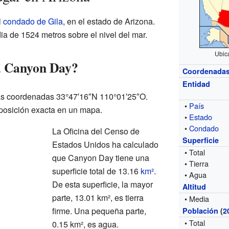
l
condado de Gila
, en el estado de Arizona.
ia de 1524 metros sobre el nivel del mar.
Ubic
a Canyon Day?
Coordenada
Entidad
as coordenadas 33°47′16″N 110°01′25″O.
•
País
posición exacta en un mapa.
•
Estado
•
Condado
La Oficina del Censo de
Superficie
Estados Unidos ha calculado
• Total
que Canyon Day tiene una
• Tierra
superficie total de 13.16
km²
.
• Agua
De esta superficie, la mayor
Altitud
parte, 13.01 km², es tierra
• Media
firme. Una pequeña parte,
Población
(
2
• Total
0.15 km², es agua.