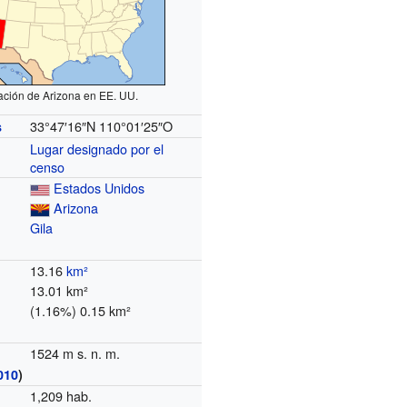
ación de Arizona en EE. UU.
33°47′16″N
110°01′25″O
s
Lugar designado por el
censo
Estados Unidos
Arizona
Gila
13.16
km²
13.01 km²
(1.16%) 0.15 km²
1524 m s. n. m.
010
)
1,209 hab.