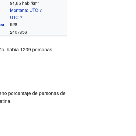
91,85 hab./km²
Montaña
:
UTC-7
o
UTC-7
928
ea
2407956
año, había 1209 personas
eño porcentaje de personas de
atina.