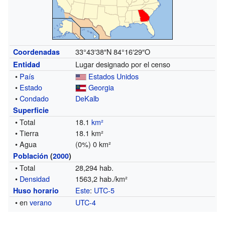
33°43′38″N
84°16′29″O
Coordenadas
Lugar designado por el censo
Entidad
•
País
Estados Unidos
•
Estado
Georgia
•
Condado
DeKalb
Superficie
• Total
18.1
km²
• Tierra
18.1 km²
• Agua
(0%) 0 km²
Población
(
2000
)
• Total
28,294 hab.
•
Densidad
1563,2 hab./km²
Este
:
UTC-5
Huso horario
• en
verano
UTC-4