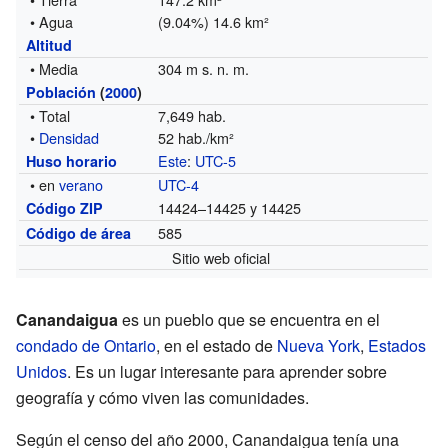
• Agua
(9.04%) 14.6 km²
Altitud
• Media
304 m s. n. m.
Población
(
2000
)
• Total
7,649 hab.
•
Densidad
52 hab./km²
Este
:
UTC-5
Huso horario
• en
verano
UTC-4
14424–14425 y 14425
Código ZIP
585
Código de área
Sitio web oficial
Canandaigua
es un pueblo que se encuentra en el
condado de Ontario
, en el estado de
Nueva York
,
Estados
Unidos
. Es un lugar interesante para aprender sobre
geografía y cómo viven las comunidades.
Según el censo del año 2000, Canandaigua tenía una