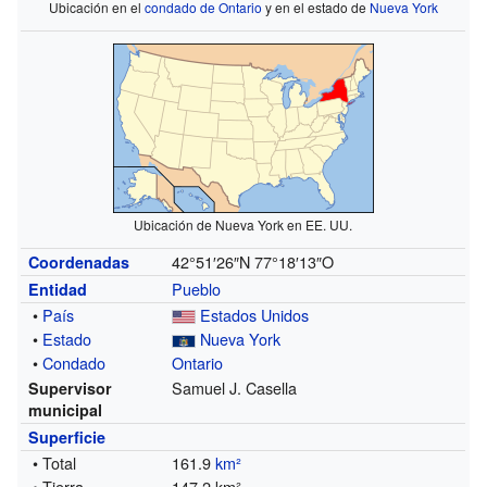
Ubicación en el
condado de Ontario
y en el estado de
Nueva York
Ubicación de Nueva York en EE. UU.
42°51′26″N
77°18′13″O
Coordenadas
Pueblo
Entidad
•
País
Estados Unidos
•
Estado
Nueva York
•
Condado
Ontario
Samuel J. Casella
Supervisor
municipal
Superficie
• Total
161.9
km²
• Tierra
147.2 km²