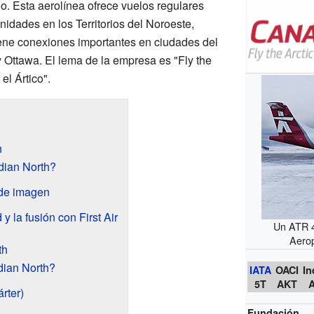
io. Esta aerolínea ofrece vuelos regulares
dades en los Territorios del Noroeste,
ene conexiones importantes en ciudades del
Ottawa. El lema de la empresa es "Fly the
el Ártico".
h
ian North?
 de imagen
 la fusión con First Air
Un ATR 
Aero
th
ian North?
IATA
OACI
In
5T
AKT
rter)
Fundación