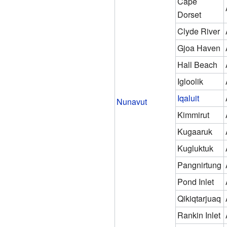
Cape
Dorset
Clyde River
Gjoa Haven
Hall Beach
Igloolik
Iqaluit
Nunavut
Kimmirut
Kugaaruk
Kugluktuk
Pangnirtung
Pond Inlet
Qikiqtarjuaq
Rankin Inlet