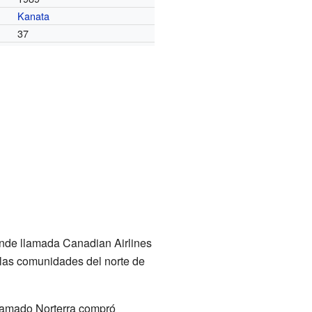
Kanata
37
rande llamada Canadian Airlines
n las comunidades del norte de
lamado Norterra compró