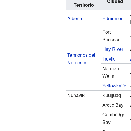
Ciudad
Territorio
Alberta
Edmonton
Fort
Simpson
Hay River
Territorios del
Inuvik
Noroeste
Norman
Wells
Yellowknife
Nunavik
Kuujjuaq
Arctic Bay
Cambridge
Bay