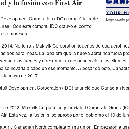
 y la fusión con First Air
it Development Corporation (IDC) compró la parte
Logo usado po
unasi. Con esta compra, IDC obtuvo el control
tras empresas.
 2014, Norterra y Makivik Corporation (dueños de otra aerolínea
las dos aerolíneas. La idea era que la nueva aerolínea fuera 
 serían más fuertes y ofrecerían un mejor servicio a los cliente
no se llevaría a cabo en ese momento. A pesar de esto, Canadian
asta mayo de 2017.
ialuit Development Corporation (IDC) anunció que Canadian Nor
e de 2018, Makivik Corporation y Inuvialuit Corporate Group (I
Air. Esta vez, la fusión sí se aprobó por el gobierno el 19 de ju
st Air y Canadian North completaron su unión. Empezaron a usar