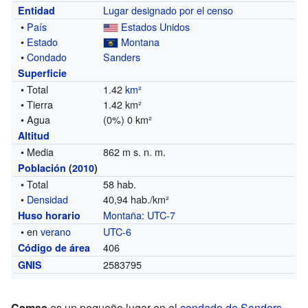
Lugar designado por el censo
Entidad
•
País
Estados Unidos
•
Estado
Montana
•
Condado
Sanders
Superficie
• Total
1.42
km²
• Tierra
1.42 km²
• Agua
(0%) 0 km²
Altitud
• Media
862 m s. n. m.
Población
(
2010
)
• Total
58 hab.
•
Densidad
40,94 hab./km²
Montaña
:
UTC-7
Huso horario
• en
verano
UTC-6
406
Código de área
2583795
GNIS
Camas
es un pequeño lugar en el
condado de Sanders
,