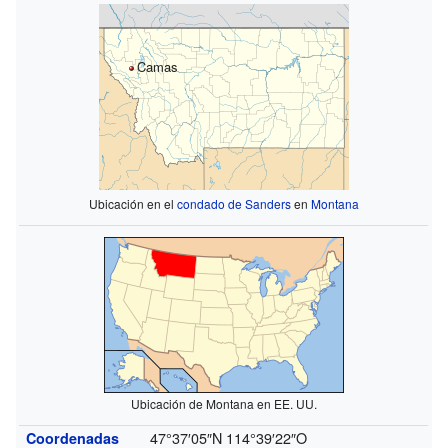
Camas
Ubicación en el
condado de Sanders
en
Montana
Ubicación de Montana en EE. UU.
47°37′05″N
114°39′22″O
Coordenadas