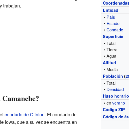
Coordenada
 trabajan.
Entidad
•
País
•
Estado
•
Condado
Superficie
• Total
• Tierra
• Agua
Altitud
• Media
Población
(
2
• Total
•
Densidad
a Camanche?
Huso horari
• en
verano
Código ZIP
 el
condado de Clinton
. El condado de
Código de ár
 de Iowa, que a su vez se encuentra en