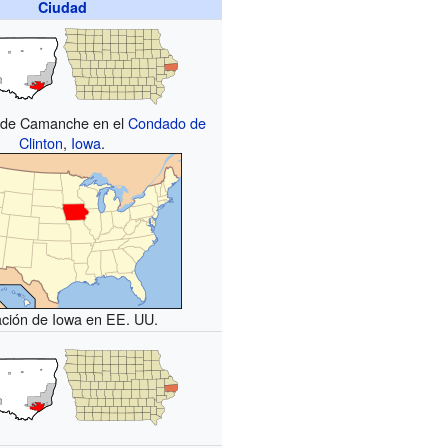
Ciudad
n de Camanche en el
Condado de
Clinton
,
Iowa
.
ación de Iowa en EE. UU.