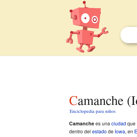
Camanche (I
Enciclopedia para niños
Camanche
es una
ciudad
que 
dentro del
estado
de
Iowa
, en
E