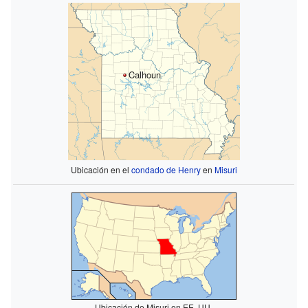
Calhoun
Ubicación en el
condado de Henry
en
Misuri
Ubicación de Misuri en EE. UU.