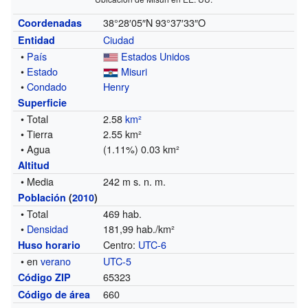
38°28′05″N
93°37′33″O
Coordenadas
Ciudad
Entidad
•
País
Estados Unidos
•
Estado
Misuri
•
Condado
Henry
Superficie
• Total
2.58
km²
• Tierra
2.55 km²
• Agua
(1.11%) 0.03 km²
Altitud
• Media
242 m s. n. m.
Población
(
2010
)
• Total
469 hab.
•
Densidad
181,99 hab./km²
Centro:
UTC-6
Huso horario
• en
verano
UTC-5
65323
Código ZIP
660
Código de área