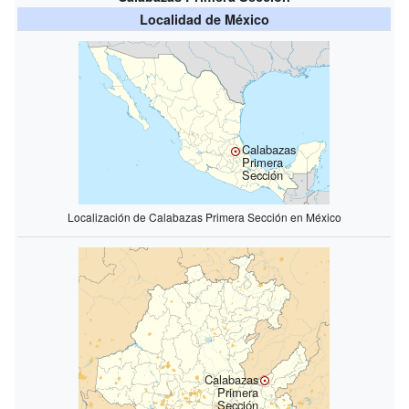
Localidad de México
Calabazas
Primera
Sección
Localización de Calabazas Primera Sección en México
Calabazas
Primera
Sección