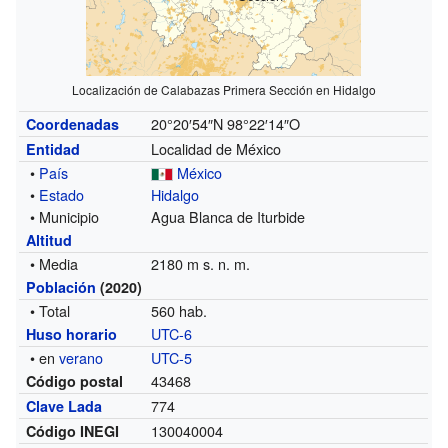
Localización de Calabazas Primera Sección en Hidalgo
20°20′54″N
98°22′14″O
Coordenadas
Localidad de México
Entidad
•
País
México
•
Estado
Hidalgo
• Municipio
Agua Blanca de Iturbide
Altitud
• Media
2180 m s. n. m.
Población
(2020)
• Total
560 hab.
UTC-6
Huso horario
• en
verano
UTC-5
43468
Código postal
774
Clave Lada
130040004
Código INEGI