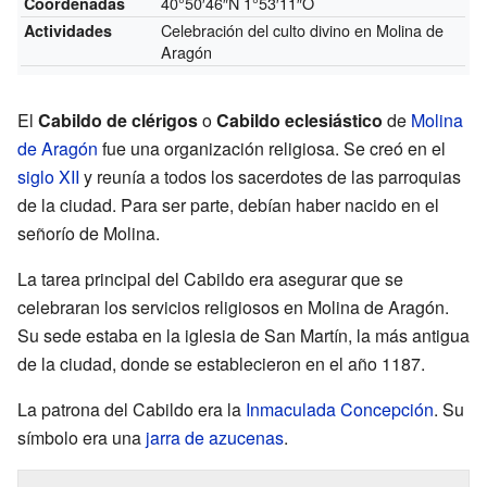
40°50′46″N
1°53′11″O
Coordenadas
Celebración del culto divino en Molina de
Actividades
Aragón
El
Cabildo de clérigos
o
Cabildo eclesiástico
de
Molina
de Aragón
fue una organización religiosa. Se creó en el
siglo XII
y reunía a todos los sacerdotes de las parroquias
de la ciudad. Para ser parte, debían haber nacido en el
señorío de Molina.
La tarea principal del Cabildo era asegurar que se
celebraran los servicios religiosos en Molina de Aragón.
Su sede estaba en la iglesia de San Martín, la más antigua
de la ciudad, donde se establecieron en el año 1187.
La patrona del Cabildo era la
Inmaculada Concepción
. Su
símbolo era una
jarra de azucenas
.