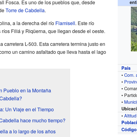
Vall Fosca. Es uno de los pueblos que, desde
ent
 de
Torre de Cabdella
.
lina, a la derecha del río
Flamisell
. Este río
 ríos Filiá y Riqüerna, que llegan desde el oeste.
a carretera L-503. Esta carretera termina justo en
 como un camino asfaltado que lleva hasta el lago
País
•
Com. 
•
Provin
• Coma
n Pueblo en la Montaña
• Partid
Cabdella?
•
Munici
Ubicac
la: Un Viaje en el Tiempo
•
Altitud
 Cabdella hace mucho tiempo?
Poblac
Código
lla a lo largo de los años