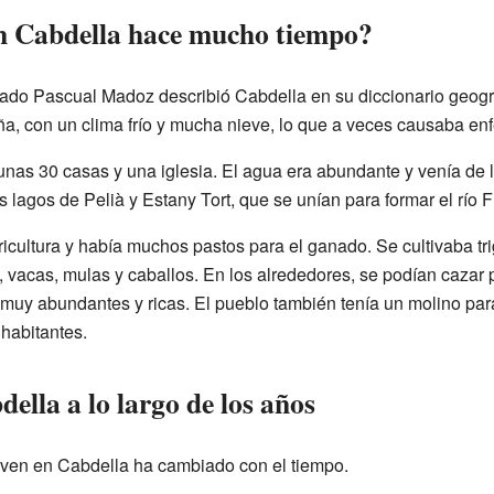
n Cabdella hace mucho tiempo?
lamado Pascual Madoz describió Cabdella en su diccionario geogr
ña, con un clima frío y mucha nieve, lo que a veces causaba e
unas 30 casas y una iglesia. El agua era abundante y venía de l
lagos de Pelià y Estany Tort, que se unían para formar el río F
ricultura y había muchos pastos para el ganado. Se cultivaba tr
vacas, mulas y caballos. En los alrededores, se podían cazar pe
muy abundantes y ricas. El pueblo también tenía un molino par
 habitantes.
ella a lo largo de los años
iven en Cabdella ha cambiado con el tiempo.