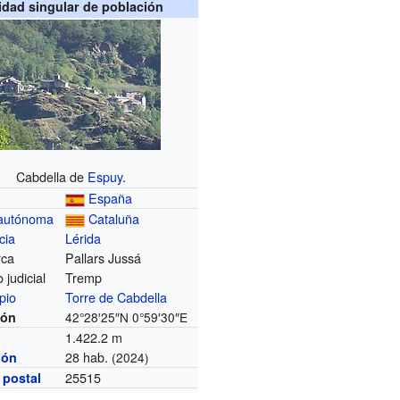
idad singular de población
Cabdella de
Espuy
.
España
autónoma
Cataluña
cia
Lérida
rca
Pallars Jussá
o judicial
Tremp
pio
Torre de Cabdella
ión
42°28′25″N
0°59′30″E
1.422.2 m
28 hab.
ión
(2024)
25515
 postal