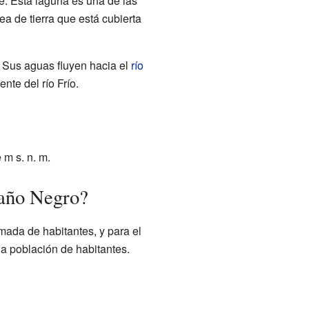
e. Esta laguna es una de las
ea de tierra que está cubierta
 Sus aguas fluyen hacia el
río
nte del río Frío.
e
m s. n. m.
Caño Negro?
timada de
habitantes, y para el
na población de
habitantes.