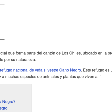
—
—
—
—
—
—
ecial que forma parte del cantón de Los Chiles, ubicado en la p
te por su naturaleza.
refugio nacional de vida silvestre Caño Negro
. Este refugio es
 a muchas especies de animales y plantas que viven allí.
o Negro?
egro