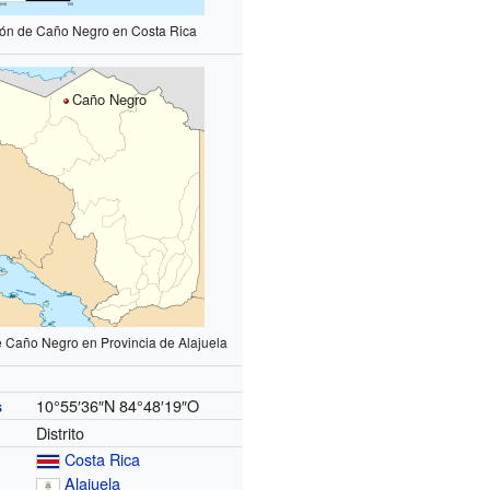
ión de Caño Negro en Costa Rica
Caño Negro
e Caño Negro en Provincia de Alajuela
10°55′36″N
84°48′19″O
s
Distrito
Costa Rica
Alajuela