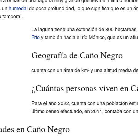
a a orillas de una laguna muy grande que lleva el mismo nombr
s un
humedal
de poca profundidad, lo que significa que es un ár
 temporal.
La laguna tiene una extensión de 800 hectáreas.
Frío
y también hacia el río Mónico, que es un aflue
Geografía de Caño Negro
cuenta con un área de
km² y una altitud media d
¿Cuántas personas viven en 
Para el año 2022,
cuenta con una población es
último censo efectuado, en 2011,
contaba con u
ades en Caño Negro