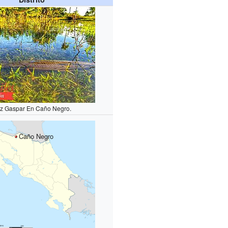
z Gaspar En Caño Negro.
Caño Negro