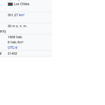
Los Chiles
301,27
km²
30 m s. n. m.
011)
1808 hab.
6 hab./km²
UTC-6
o
21402
l