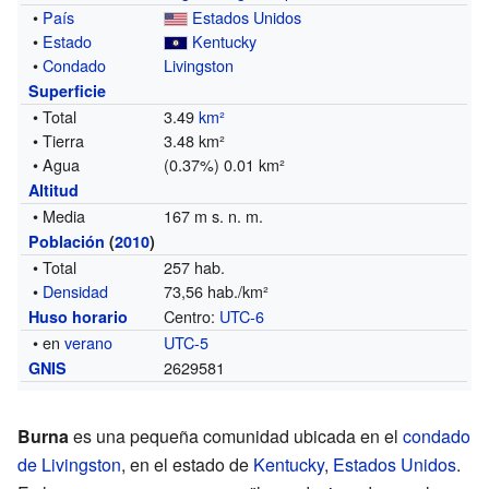
•
País
Estados Unidos
•
Estado
Kentucky
•
Condado
Livingston
Superficie
• Total
3.49
km²
• Tierra
3.48 km²
• Agua
(0.37%) 0.01 km²
Altitud
• Media
167 m s. n. m.
Población
(
2010
)
• Total
257 hab.
•
Densidad
73,56 hab./km²
Centro:
UTC-6
Huso horario
• en
verano
UTC-5
2629581
GNIS
Burna
es una pequeña comunidad ubicada en el
condado
de Livingston
, en el estado de
Kentucky
,
Estados Unidos
.