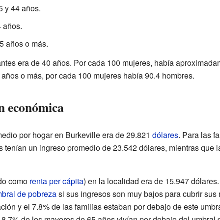
5 y 44 años.
4 años.
5 años o más.
antes era de 40 años. Por cada 100 mujeres, había aproximada
 años o más, por cada 100 mujeres había 90.4 hombres.
ón económica
medio por hogar en Burkeville era de 29.821
dólares
. Para las f
 tenían un ingreso promedio de 23.542 dólares, mientras que l
ido como
renta per cápita
) en la localidad era de 15.947 dólare
bral de pobreza
si sus ingresos son muy bajos para cubrir sus
ación y el 7.8% de las familias estaban por debajo de este umbr
 8.7% de los mayores de 65 años vivían por debajo del umbral 