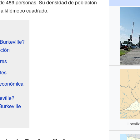
 de 489 personas. Su densidad de población
da kilómetro cuadrado.
Burkeville?
ación
res
tes
 económica
ville?
urkeville
Localiz