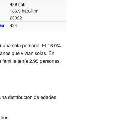
489 hab.
186,9 hab./km²
23922
434
ea
r una sola persona. El 16.0%
años que vivían solas. En
 familia tenía 2.95 personas.
 una distribución de edades
años.