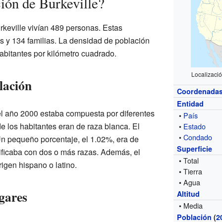
ión de Burkeville?
rkeville vivían 489 personas. Estas
 y 134 familias. La densidad de población
bitantes por kilómetro cuadrado.
Localizaci
lación
Coordenada
Entidad
el año 2000 estaba compuesta por diferentes
•
País
e los habitantes eran de raza blanca. El
•
Estado
•
Condado
n pequeño porcentaje, el 1.02%, era de
Superficie
tificaba con dos o más razas. Además, el
• Total
igen hispano o latino.
• Tierra
• Agua
gares
Altitud
• Media
Población
(
2