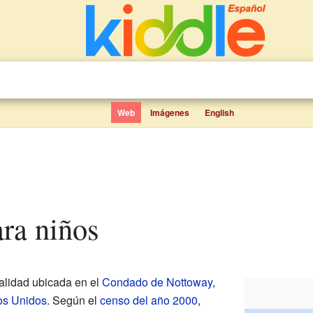
Web
Imágenes
English
ara niños
lidad ubicada en el
Condado de Nottoway
,
os Unidos
. Según el
censo del año 2000
,