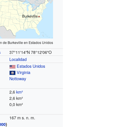
Burkeville
ón de Burkeville en Estados Unidos
37°11′14″N
78°12′06″O
s
Localidad
Estados Unidos
Virginia
Nottoway
2,6
km²
2,6 km²
0,0 km²
167 m s. n. m.
000
)