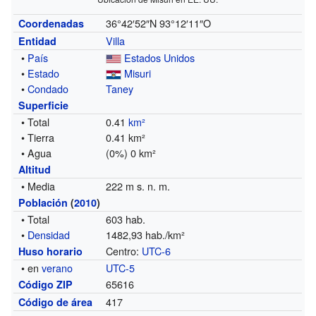
36°42′52″N
93°12′11″O
Coordenadas
Villa
Entidad
•
País
Estados Unidos
•
Estado
Misuri
•
Condado
Taney
Superficie
• Total
0.41
km²
• Tierra
0.41 km²
• Agua
(0%) 0 km²
Altitud
• Media
222 m s. n. m.
Población
(
2010
)
• Total
603 hab.
•
Densidad
1482,93 hab./km²
Centro:
UTC-6
Huso horario
• en
verano
UTC-5
65616
Código ZIP
417
Código de área