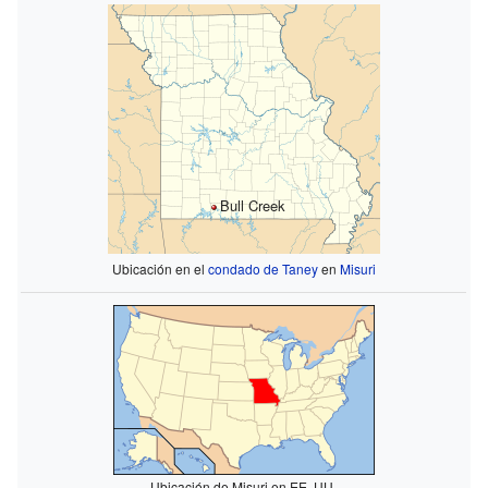
Bull Creek
Ubicación en el
condado de Taney
en
Misuri
Ubicación de Misuri en EE. UU.