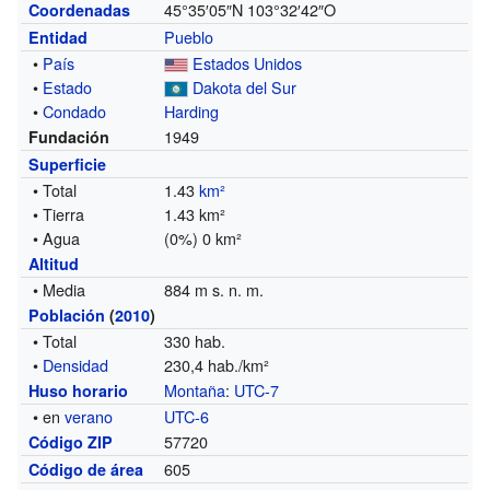
45°35′05″N
103°32′42″O
Coordenadas
Pueblo
Entidad
•
País
Estados Unidos
•
Estado
Dakota del Sur
•
Condado
Harding
1949
Fundación
Superficie
• Total
1.43
km²
• Tierra
1.43 km²
• Agua
(0%) 0 km²
Altitud
• Media
884 m s. n. m.
Población
(
2010
)
• Total
330 hab.
•
Densidad
230,4 hab./km²
Montaña
:
UTC-7
Huso horario
• en
verano
UTC-6
57720
Código ZIP
605
Código de área