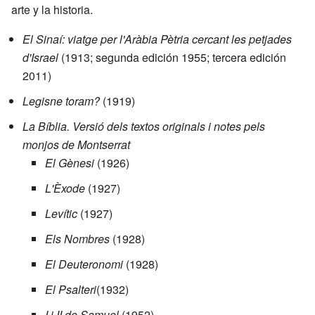
arte y la historia.
El Sinaí: viatge per l'Aràbia Pètria cercant les petjades
d'Israel
(1913; segunda edición 1955; tercera edición
2011)
Legisne toram?
(1919)
La Bíblia. Versió dels textos originals i notes pels
monjos de Montserrat
El Gènesi
(1926)
L'Èxode
(1927)
Levític
(1927)
Els Nombres
(1928)
El Deuteronomi
(1928)
El Psalteri
(1932)
I i II de Samuel
(1952)