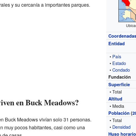
rales y su cercanía a importantes parques.
Ubica
Coordenada
Entidad
•
País
•
Estado
•
Condado
Fundación
Superficie
• Total
Altitud
viven en Buck Meadows?
• Media
Población
(
2
 en Buck Meadows vivían solo 31 personas.
• Total
•
Densidad
con muy pocos habitantes, casi como una
Huso horari
 de casas.