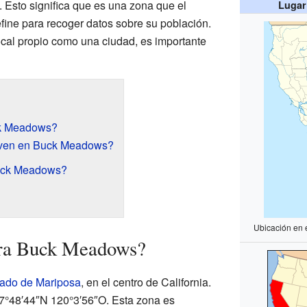
 Esto significa que es una zona que el
Lugar
ine para recoger datos sobre su población.
cal propio como una ciudad, es importante
ck Meadows?
iven en Buck Meadows?
uck Meadows?
Ubicación en 
tra Buck Meadows?
ado de Mariposa
, en el centro de California.
7°48′44″N 120°3′56″O. Esta zona es