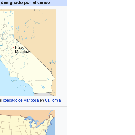
 designado por el censo
Buck
Meadows
el
condado de Mariposa
en
California