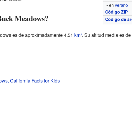
• en
verano
Código ZIP
 Buck Meadows?
Código de ár
eadows es de aproximadamente 4.51
km²
. Su altitud media es de
s, California Facts for Kids