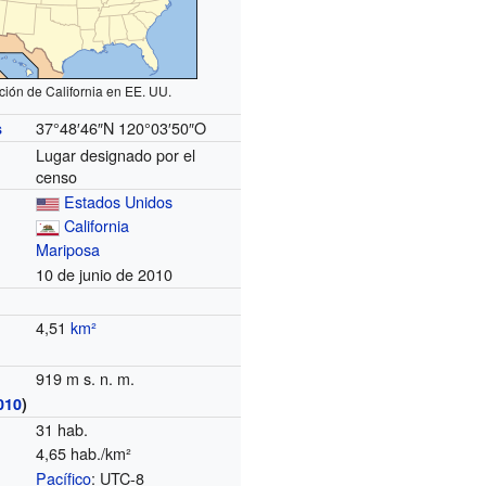
ción de California en EE. UU.
37°48′46″N
120°03′50″O
s
Lugar designado por el
censo
Estados Unidos
California
Mariposa
10 de junio de 2010
4,51
km²
919 m s. n. m.
010
)
31 hab.
4,65 hab./km²
Pacífico
: UTC-8
o