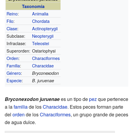
Taxonomía
Reino
:
Animalia
Filo
:
Chordata
Clase
:
Actinopterygii
Subclase:
Neopterygii
Infraclase:
Teleostei
Superorden:
Ostariophysi
Orden
:
Characiformes
Familia
:
Characidae
Género
:
Bryconexodon
Especie
:
B. juruenae
Bryconexodon juruenae
es un tipo de
pez
que pertenece
a la
familia
de los
Characidae
. Estos peces forman parte
del
orden
de los
Characiformes
, un grupo grande de peces
de agua dulce.