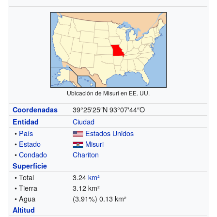
Ubicación de Misuri en EE. UU.
39°25′25″N
93°07′44″O
Coordenadas
Ciudad
Entidad
•
País
Estados Unidos
•
Estado
Misuri
•
Condado
Chariton
Superficie
• Total
3.24
km²
• Tierra
3.12 km²
• Agua
(3.91%) 0.13 km²
Altitud