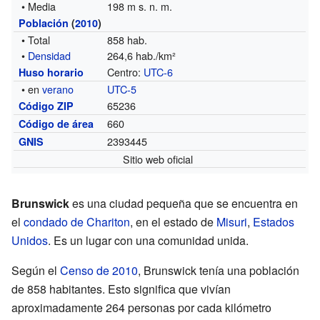
• Media
198 m s. n. m.
Población
(
2010
)
• Total
858 hab.
•
Densidad
264,6 hab./km²
Centro:
UTC-6
Huso horario
• en
verano
UTC-5
65236
Código ZIP
660
Código de área
2393445
GNIS
Sitio web oficial
Brunswick
es una ciudad pequeña que se encuentra en
el
condado de Chariton
, en el estado de
Misuri
,
Estados
Unidos
. Es un lugar con una comunidad unida.
Según el
Censo de 2010
, Brunswick tenía una población
de 858 habitantes. Esto significa que vivían
aproximadamente 264 personas por cada kilómetro