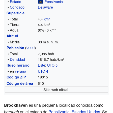
•
Estado
Pensilvania
•
Condado
Delaware
Superficie
• Total
4.4
km²
• Tierra
4.4 km²
• Agua
(0%) 0 km²
Altitud
• Media
30 m s. n. m.
Población
(
2000
)
• Total
7,985 hab.
•
Densidad
1816,7 hab./km²
Este
:
UTC-5
Huso horario
• en
verano
UTC-4
19015
Código ZIP
610
Código de área
Sitio web oficial
Brookhaven
es una pequeña localidad conocida como
borough
en el estado de
Pensilvania
,
Estados Unidos
. Se