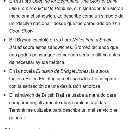
En su libro
Queuing for Beginners: The Story of Daily
Life From Breakfast to Bedtime
, el historiador Joe Moran
menciona el sándwich. Lo describe como un símbolo de
un "declive nacional" desde que fue parodiado en
The
Goon Show
.
Bill Bryson escribió en su libro
Notes from a Small
Island
sobre estos sándwiches. Bromeó diciendo que
uno podría pensar que comer uno sería lo último antes
de necesitar ayuda médica.
En la novela
El diario de Bridget Jones
, la autora
inglesa
Helen Fielding
usa el sándwich. Lo compara
con la sensación de una desilusión amorosa.
El sándwich de British Rail se usaba a menudo para
comparar negativamente otras comidas rápidas.
También se utilizaba para describir un mal servicio en
general.