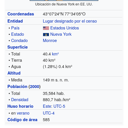
Ubicación de Nueva York en EE. UU.
43°07′24″N
77°34′05″O
Coordenadas
Lugar designado por el censo
Entidad
•
País
Estados Unidos
•
Estado
Nueva York
•
Condado
Monroe
Superficie
• Total
40.4
km²
• Tierra
40 km²
• Agua
(1.28%) 0.4 km²
Altitud
• Media
149 m s. n. m.
Población
(
2000
)
• Total
35,584 hab.
•
Densidad
880,7 hab./km²
Este
:
UTC-5
Huso horario
• en
verano
UTC-4
585
Código de área