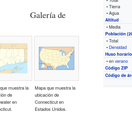
• Tierra
Galería de
• Agua
Altitud
• Media
Población
(
2
• Total
•
Densidad
Huso horari
• en
verano
Código ZIP
Código de ár
que muestra la
Mapa que muestra la
ión de
ubicación de
ewater en
Connecticut en
ticut.
Estados Unidos.