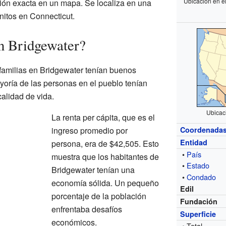
Ubicación en e
ión exacta en un mapa. Se localiza en una
nitos en Connecticut.
n Bridgewater?
familias en Bridgewater tenían buenos
yoría de las personas en el pueblo tenían
alidad de vida.
Ubicac
La renta per cápita, que es el
ingreso promedio por
Coordenada
Entidad
persona, era de $42,505. Esto
•
País
muestra que los habitantes de
•
Estado
Bridgewater tenían una
•
Condado
economía sólida. Un pequeño
Edil
porcentaje de la población
Fundación
enfrentaba desafíos
Superficie
económicos.
• Total