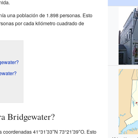
nida.
nía una población de 1.898 personas. Esto
ersonas por cada kilómetro cuadrado de
gewater?
ewater?
ra Bridgewater?
as coordenadas 41°31′33″N 73°21′39″O. Esto