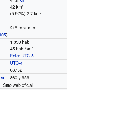
42 km²
(5.97%) 2.7 km²
218 m s. n. m.
005
)
1,898 hab.
45 hab./km²
Este
:
UTC-5
o
UTC-4
06752
860 y 959
ea
Sitio web oficial