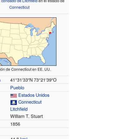
l
condado de Litchfield
en el estado de
Connecticut
ión de Connecticut en EE. UU.
41°31′33″N
73°21′39″O
s
Pueblo
Estados Unidos
Connecticut
Litchfield
William T. Stuart
1856
44.8
km²