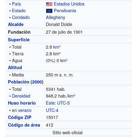
•
País
Estados Unidos
•
Estado
Pensilvania
•
Condado
Allegheny
Donald Dolde
Alcalde
27 de julio de 1901
Fundación
Superficie
• Total
2.8
km²
• Tierra
2.8 km²
• Agua
(0%) 0 km²
Altitud
• Media
250 m s. n. m.
Población
(
2000
)
• Total
5341 hab.
•
Densidad
948,2 hab./km²
Este
:
UTC-5
Huso horario
• en
verano
UTC-4
15017
Código ZIP
412
Código de área
Sitio web oficial