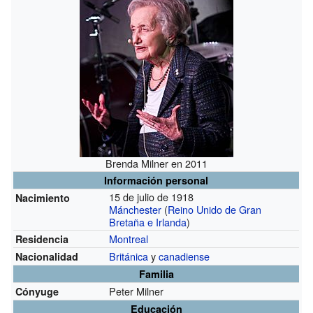
Brenda Milner en 2011
Información personal
15 de julio de 1918
Nacimiento
Mánchester
(
Reino Unido de Gran
Bretaña e Irlanda
)
Montreal
Residencia
Británica
y
canadiense
Nacionalidad
Familia
Peter Milner
Cónyuge
Educación