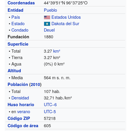
44°39′51″N
96°37′25″O
Coordenadas
Pueblo
Entidad
•
País
Estados Unidos
•
Estado
Dakota del Sur
•
Condado
Deuel
1880
Fundación
Superficie
• Total
3.27
km²
• Tierra
3.27 km²
• Agua
(0%) 0 km²
Altitud
• Media
564 m s. n. m.
Población
(
2010
)
• Total
107 hab.
•
Densidad
32,71 hab./km²
UTC−6
Huso horario
• en
verano
UTC-5
57218
Código ZIP
605
Código de área