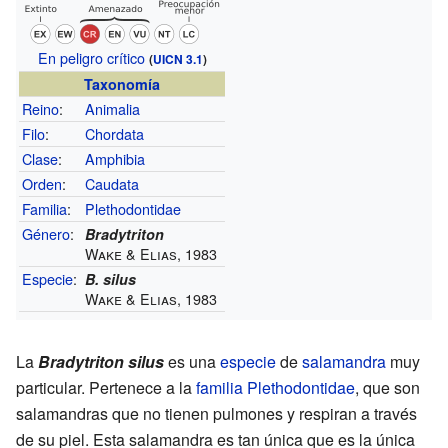
En peligro crítico
(
UICN 3.1
)
Taxonomía
Reino
:
Animalia
Filo
:
Chordata
Clase
:
Amphibia
Orden
:
Caudata
Familia
:
Plethodontidae
Género
:
Bradytriton
Wake & Elias, 1983
Especie
:
B. silus
Wake & Elias, 1983
La
Bradytriton silus
es una
especie
de
salamandra
muy
particular. Pertenece a la
familia
Plethodontidae
, que son
salamandras que no tienen pulmones y respiran a través
de su piel. Esta salamandra es tan única que es la única