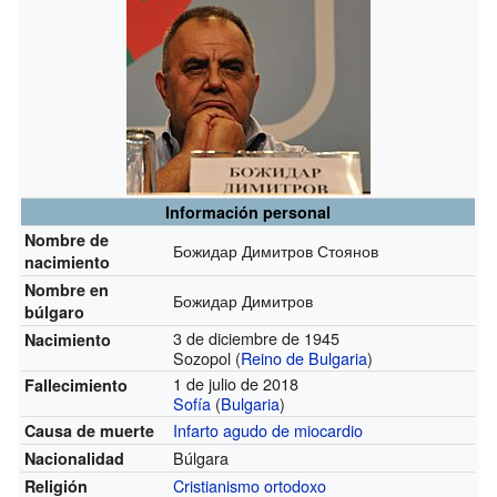
Información personal
Nombre de
Божидар Димитров Стоянов
nacimiento
Nombre en
Божидар Димитров
búlgaro
3 de diciembre de 1945
Nacimiento
Sozopol (
Reino de Bulgaria
)
1 de julio de 2018
Fallecimiento
Sofía
(
Bulgaria
)
Infarto agudo de miocardio
Causa de muerte
Búlgara
Nacionalidad
Cristianismo ortodoxo
Religión