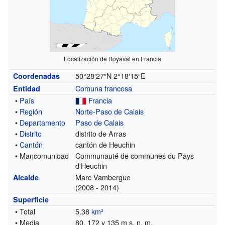
Localización de Boyaval en Francia
50°28′27″N
2°18′15″E
Coordenadas
Comuna francesa
Entidad
•
País
Francia
•
Región
Norte-Paso de Calais
•
Departamento
Paso de Calais
•
Distrito
distrito de Arras
•
Cantón
cantón de Heuchin
• Mancomunidad
Communauté de communes du Pays
d'Heuchin
Marc Vambergue
Alcalde
(2008 - 2014)
Superficie
• Total
5.38
km²
• Media
80, 172 y 135 m s. n. m.