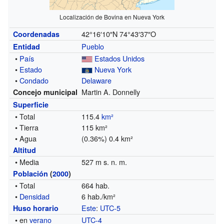
Localización de Bovina en Nueva York
42°16′10″N
74°43′37″O
Coordenadas
Pueblo
Entidad
•
País
Estados Unidos
•
Estado
Nueva York
•
Condado
Delaware
Martin A. Donnelly
Concejo municipal
Superficie
• Total
115.4
km²
• Tierra
115 km²
• Agua
(0.36%) 0.4 km²
Altitud
• Media
527 m s. n. m.
Población
(
2000
)
• Total
664 hab.
•
Densidad
6 hab./km²
Este
:
UTC-5
Huso horario
• en
verano
UTC-4