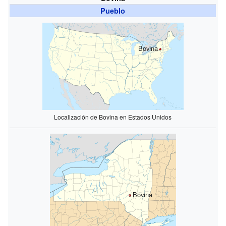
Pueblo
Bovina
Localización de Bovina en Estados Unidos
Bovina