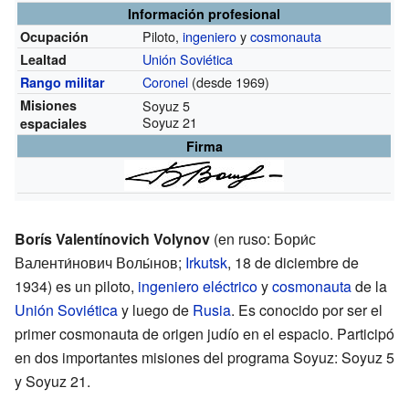
Información profesional
Piloto,
ingeniero
y
cosmonauta
Ocupación
Unión Soviética
Lealtad
Coronel
(desde 1969)
Rango militar
Misiones
Soyuz 5
Soyuz 21
espaciales
Firma
Borís Valentínovich Volynov
(en ruso: Бори́с
Валенти́нович Волы́нов;
Irkutsk
, 18 de diciembre de
1934) es un piloto,
ingeniero eléctrico
y
cosmonauta
de la
Unión Soviética
y luego de
Rusia
. Es conocido por ser el
primer cosmonauta de origen judío en el espacio. Participó
en dos importantes misiones del programa Soyuz: Soyuz 5
y Soyuz 21.