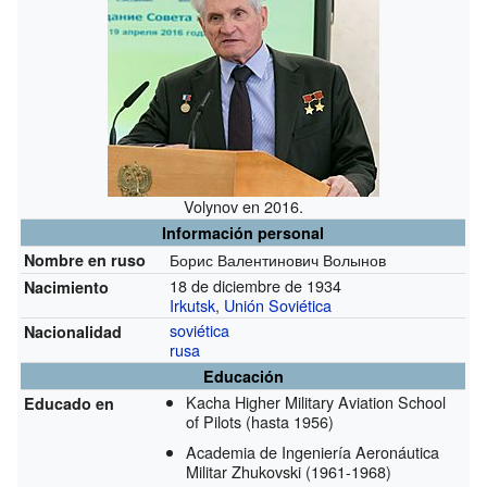
Volynov en 2016.
Información personal
Борис Валентинович Волынов
Nombre en ruso
18 de diciembre de 1934
Nacimiento
Irkutsk
,
Unión Soviética
soviética
Nacionalidad
rusa
Educación
Kacha Higher Military Aviation School
Educado en
of Pilots
(hasta 1956)
Academia de Ingeniería Aeronáutica
Militar Zhukovski
(1961-1968)