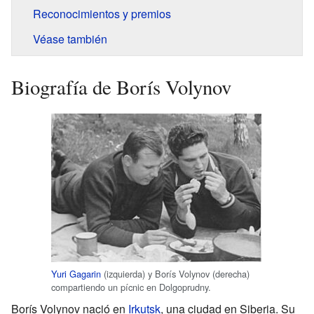
Reconocimientos y premios
Véase también
Biografía de Borís Volynov
Yuri Gagarin
(izquierda) y Borís Volynov (derecha)
compartiendo un pícnic en Dolgoprudny.
Borís Volynov nació en
Irkutsk
, una ciudad en Siberia. Su