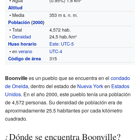
• Agua
(0.95%) 1.8 km²
Altitud
• Media
353 m s. n. m.
Población
(
2000
)
• Total
4,572 hab.
•
Densidad
24,5 hab./km²
Este
:
UTC-5
Huso horario
• en
verano
UTC-4
315
Código de área
Boonville
es un pueblo que se encuentra en el
condado
de Oneida
, dentro del estado de
Nueva York
en
Estados
Unidos
. En el año 2000, este pueblo tenía una población
de 4,572 personas. Su densidad de población era de
aproximadamente 25.5 habitantes por cada kilómetro
cuadrado.
¿Dónde se encuentra Boonville?