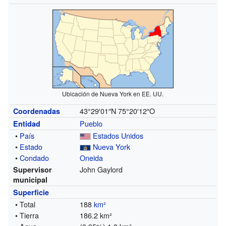
Ubicación de Nueva York en EE. UU.
43°29′01″N
75°20′12″O
Coordenadas
Pueblo
Entidad
•
País
Estados Unidos
•
Estado
Nueva York
•
Condado
Oneida
John Gaylord
Supervisor
municipal
Superficie
• Total
188
km²
• Tierra
186.2 km²