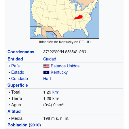
Ubicación de Kentucky en EE. UU.
37°22′29″N
85°54′12″O
Coordenadas
Ciudad
Entidad
•
País
Estados Unidos
•
Estado
Kentucky
•
Condado
Hart
Superficie
• Total
1.29
km²
• Tierra
1.29 km²
• Agua
(0%) 0 km²
Altitud
• Media
198 m s. n. m.
Población
(
2010
)