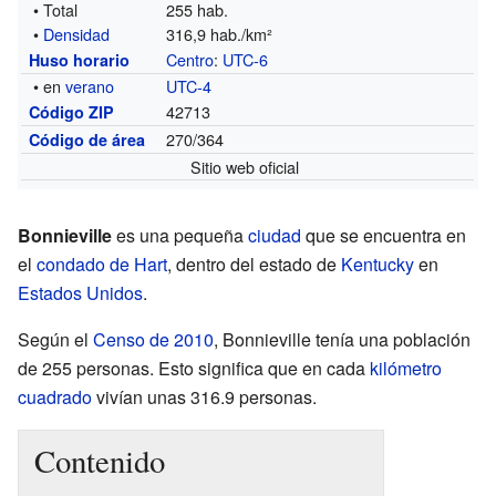
• Total
255 hab.
•
Densidad
316,9 hab./km²
Centro
:
UTC-6
Huso horario
• en
verano
UTC-4
42713
Código ZIP
270/364
Código de área
Sitio web oficial
Bonnieville
es una pequeña
ciudad
que se encuentra en
el
condado de Hart
, dentro del estado de
Kentucky
en
Estados Unidos
.
Según el
Censo de 2010
, Bonnieville tenía una población
de 255 personas. Esto significa que en cada
kilómetro
cuadrado
vivían unas 316.9 personas.
Contenido