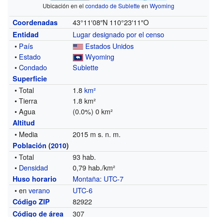
Ubicación en el
condado de Sublette
en
Wyoming
43°11′08″N
110°23′11″O
Coordenadas
Lugar designado por el censo
Entidad
•
País
Estados Unidos
•
Estado
Wyoming
•
Condado
Sublette
Superficie
• Total
1.8
km²
• Tierra
1.8 km²
• Agua
(0.0%) 0 km²
Altitud
• Media
2015 m s. n. m.
Población
(
2010
)
• Total
93 hab.
•
Densidad
0,79 hab./km²
Montaña
:
UTC-7
Huso horario
• en
verano
UTC-6
82922
Código ZIP
307
Código de área