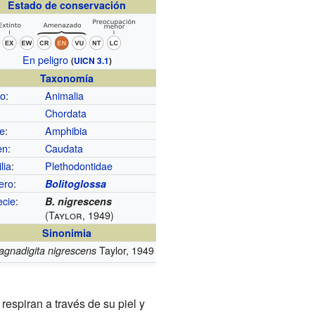
Estado de conservación
En peligro
(
UICN 3.1
)
Taxonomía
no
:
Animalia
Chordata
se
:
Amphibia
en
:
Caudata
lia
:
Plethodontidae
ero
:
Bolitoglossa
ecie
:
B. nigrescens
(Taylor, 1949)
Sinonimia
Taylor, 1949
gnadigita nigrescens
respiran a través de su piel y