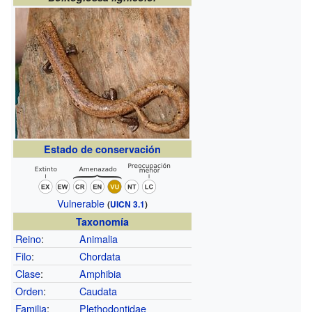
Estado de conservación
Vulnerable
(
UICN 3.1
)
Taxonomía
Reino
:
Animalia
Filo
:
Chordata
Clase
:
Amphibia
Orden
:
Caudata
Familia
:
Plethodontidae