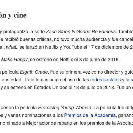
ón y cine
 protagonizó la serie
Zach Stone Is Gonna Be Famous
. Tambié
e recibió buenas críticas, no tuvo mucha audiencia y fue canc
al,
what.
, se lanzó en Netflix y YouTube el 17 de diciembre de 
,
Make Happy
, se estrenó en Netflix el 3 de junio de 2016.
 película
Eighth Grade
. Fue su primera vez como director y guio
a ansiedad. Trató temas como el uso de las
redes sociales
y la
s
y se estrenó en Estados Unidos el 13 de julio de 2018. Fue un é
per en la película
Promising Young Woman
. La película fue dir
os y varias nominaciones a los
Premios de la Academia
, ganan
nominado a Mejor actor de reparto en los premios de la Asociac