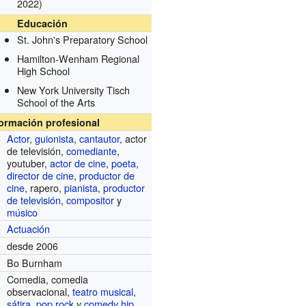
2022)
Educación
St. John's Preparatory School
Hamilton-Wenham Regional
High School
New York University Tisch
School of the Arts
formación profesional
Actor
,
guionista
,
cantautor
, actor
de televisión,
comediante
,
youtuber,
actor de cine
,
poeta
,
director de cine
,
productor de
cine
, rapero,
pianista
,
productor
de televisión
,
compositor
y
músico
Actuación
desde 2006
Bo Burnham
Comedia, comedia
observacional,
teatro musical
,
sátira
,
pop rock
y
comedy hip