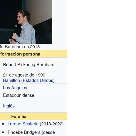
Bo Burnham en 2018
nformación personal
Robert Pickering Burnham
21 de agosto de 1990
Hamilton
(
Estados Unidos
)
Los Ángeles
Estadounidense
Inglés
Familia
Lorene Scafaria
(2013-2022)
Phoebe Bridgers
(desde