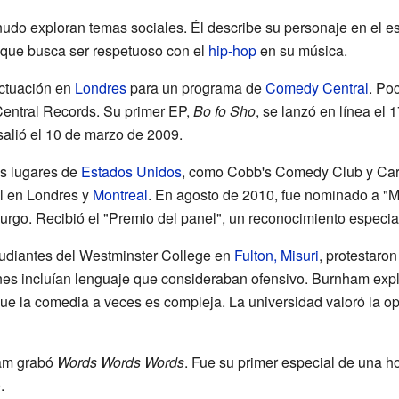
udo exploran temas sociales. Él describe su personaje en el 
 que busca ser respetuoso con el
hip-hop
en su música.
ctuación en
Londres
para un programa de
Comedy Central
. Po
entral Records. Su primer EP,
Bo fo Sho
, se lanzó en línea el 
 salió el 10 de marzo de 2009.
s lugares de
Estados Unidos
, como Cobb's Comedy Club y Car
al en Londres y
Montreal
. En agosto de 2010, fue nominado a "
go. Recibió el "Premio del panel", un reconocimiento especia
udiantes del Westminster College en
Fulton, Misuri
, protestaron
es incluían lenguaje que consideraban ofensivo. Burnham expli
ue la comedia a veces es compleja. La universidad valoró la op
ham grabó
Words Words Words
. Fue su primer especial de una 
.