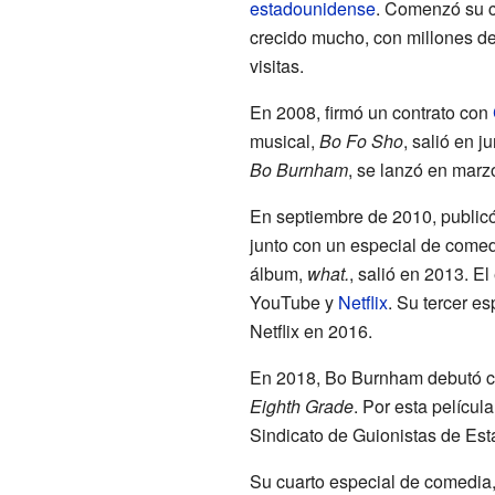
estadounidense
. Comenzó su c
crecido mucho, con millones de
visitas.
En 2008, firmó un contrato con
musical,
Bo Fo Sho
, salió en 
Bo Burnham
, se lanzó en marz
En septiembre de 2010, public
junto con un especial de comed
álbum,
what.
, salió en 2013. E
YouTube y
Netflix
. Su tercer e
Netflix en 2016.
En 2018, Bo Burnham debutó com
Eighth Grade
. Por esta películ
Sindicato de Guionistas de Es
Su cuarto especial de comedia