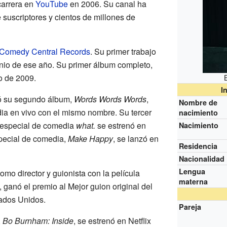
arrera en
YouTube
en 2006. Su canal ha
 suscriptores y cientos de millones de
Comedy Central Records
. Su primer trabajo
junio de ese año. Su primer álbum completo,
o de 2009.
I
ó su segundo álbum,
Words Words Words
,
Nombre de
ia en vivo con el mismo nombre. Su tercer
nacimiento
l especial de comedia
what.
se estrenó en
Nacimiento
special de comedia,
Make Happy
, se lanzó en
Residencia
Nacionalidad
Lengua
o director y guionista con la película
materna
a, ganó el premio al Mejor guion original del
tados Unidos.
Pareja
,
Bo Burnham: Inside
, se estrenó en Netflix