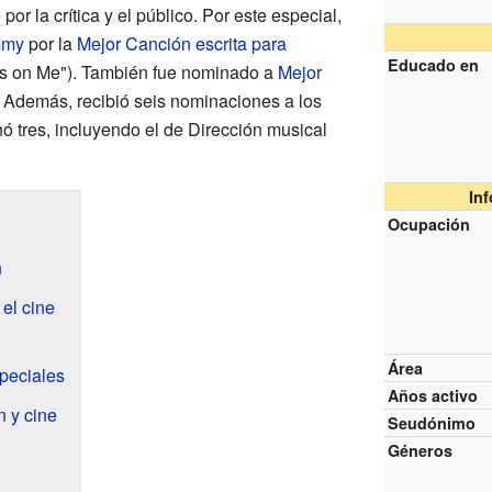
or la crítica y el público. Por este especial,
mmy
por la
Mejor Canción escrita para
Educado en
es on Me"). También fue nominado a
Mejor
. Además, recibió seis nominaciones a los
ó tres, incluyendo el de Dirección musical
In
Ocupación
n
el cine
Área
speciales
Años activo
n y cine
Seudónimo
Géneros