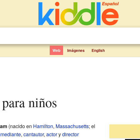
Web
Imágenes
English
 para niños
ham
(nacido en
Hamilton
,
Massachusetts
; el
omediante
,
cantautor
,
actor
y
director