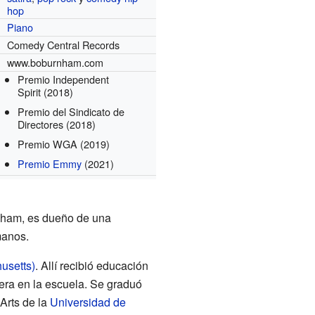
hop
Piano
Comedy Central Records
www.boburnham.com
Premio Independent
Spirit
(2018)
Premio del Sindicato de
Directores
(2018)
Premio WGA
(2019)
Premio Emmy
(2021)
nham, es dueño de una
manos.
usetts)
. Allí recibió educación
era en la escuela. Se graduó
Arts de la
Universidad de