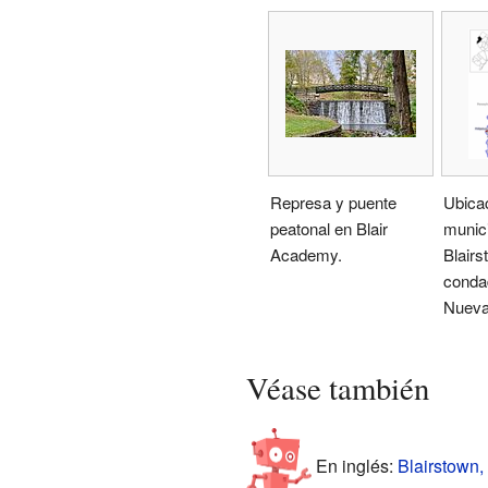
Represa y puente
Ubicac
peatonal en Blair
munici
Academy.
Blairs
conda
Nueva
Véase también
En inglés:
Blairstown,