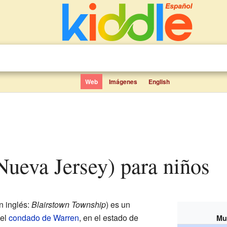
Web
Imágenes
English
(Nueva Jersey) para niños
n inglés:
Blairstown Township
) es un
 el
condado de Warren
, en el estado de
Mu