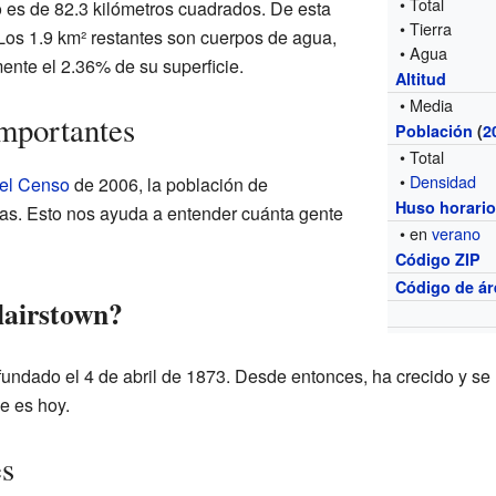
• Total
io es de 82.3 kilómetros cuadrados. De esta
• Tierra
. Los 1.9 km² restantes son cuerpos de agua,
• Agua
nte el 2.36% de su superficie.
Altitud
• Media
importantes
Población
(
2
• Total
•
Densidad
del Censo
de 2006, la población de
Huso horari
as. Esto nos ayuda a entender cuánta gente
• en
verano
Código ZIP
Código de ár
lairstown?
fundado el 4 de abril de 1873. Desde entonces, ha crecido y se
e es hoy.
es