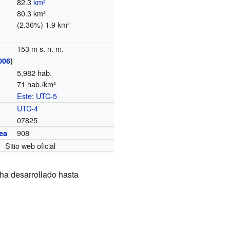
82.3
km²
80.3 km²
(2.36%) 1.9 km²
153 m s. n. m.
006
)
5,982 hab.
71 hab./km²
Este
:
UTC-5
o
UTC-4
07825
908
ea
Sitio web oficial
 ha desarrollado hasta