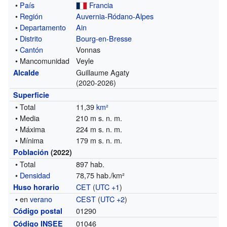
•
País
Francia
•
Región
Auvernia-Ródano-Alpes
•
Departamento
Ain
•
Distrito
Bourg-en-Bresse
•
Cantón
Vonnas
• Mancomunidad
Veyle
Guillaume Agaty
Alcalde
(2020-2026)
Superficie
• Total
11,39
km²
• Media
210 m s. n. m.
• Máxima
224 m s. n. m.
• Mínima
179 m s. n. m.
Población
(2022)
• Total
897 hab.
•
Densidad
78,75 hab./km²
CET
(
UTC +1
)
Huso horario
• en
verano
CEST
(
UTC +2
)
01290
Código postal
01046
Código INSEE