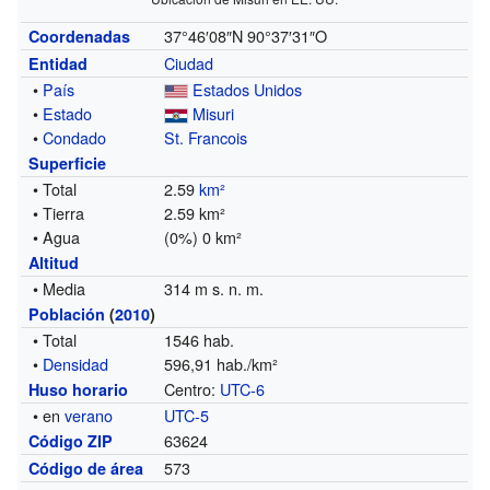
37°46′08″N
90°37′31″O
Coordenadas
Ciudad
Entidad
•
País
Estados Unidos
•
Estado
Misuri
•
Condado
St. Francois
Superficie
• Total
2.59
km²
• Tierra
2.59 km²
• Agua
(0%) 0 km²
Altitud
• Media
314 m s. n. m.
Población
(
2010
)
• Total
1546 hab.
•
Densidad
596,91 hab./km²
Centro:
UTC-6
Huso horario
• en
verano
UTC-5
63624
Código ZIP
573
Código de área