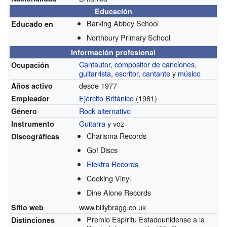
Educación
Barking Abbey School
Educado en
Northbury Primary School
Información profesional
Cantautor
,
compositor de canciones
,
Ocupación
guitarrista
,
escritor
,
cantante
y
músico
desde 1977
Años activo
Ejército Británico
(1981)
Empleador
Rock alternativo
Género
Guitarra
y voz
Instrumento
Charisma Records
Discográficas
Go! Discs
Elektra Records
Cooking Vinyl
Dine Alone Records
www.billybragg.co.uk
Sitio web
Premio Espíritu Estadounidense a la
Distinciones