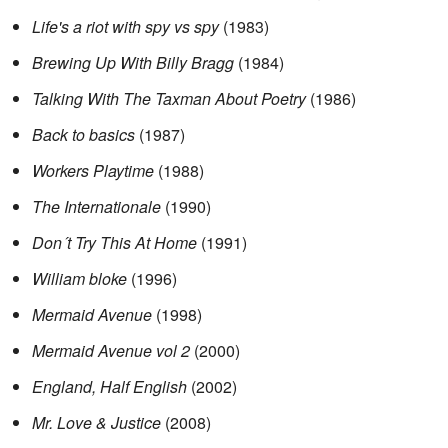
Life's a riot with spy vs spy
(1983)
Brewing Up With Billy Bragg
(1984)
Talking With The Taxman About Poetry
(1986)
Back to basics
(1987)
Workers Playtime
(1988)
The Internationale
(1990)
Don´t Try This At Home
(1991)
William bloke
(1996)
Mermaid Avenue
(1998)
Mermaid Avenue vol 2
(2000)
England, Half English
(2002)
Mr. Love & Justice
(2008)