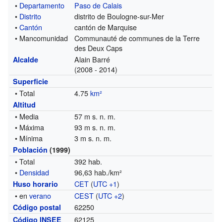
•
Departamento
Paso de Calais
•
Distrito
distrito de Boulogne-sur-Mer
•
Cantón
cantón de Marquise
• Mancomunidad
Communauté de communes de la Terre
des Deux Caps
Alain Barré
Alcalde
(2008 - 2014)
Superficie
• Total
4.75
km²
Altitud
• Media
57 m s. n. m.
• Máxima
93 m s. n. m.
• Mínima
3 m s. n. m.
Población
(1999)
• Total
392 hab.
•
Densidad
96,63 hab./km²
CET
(
UTC +1
)
Huso horario
• en
verano
CEST
(
UTC +2
)
62250
Código postal
62125
Código INSEE