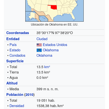
Ubicación de Oklahoma en EE. UU.
35°30′17″N
97°38′20″O
Coordenadas
Ciudad
Entidad
•
País
Estados Unidos
•
Estado
Oklahoma
•
Condados
Oklahoma
Superficie
• Total
13.5
km²
• Tierra
13.5 km²
• Agua
0.0 km²
Altitud
• Media
399 m s. n. m.
Población
(
2010
)
• Total
19 051 hab.
•
Densidad
1538,38 hab./km²