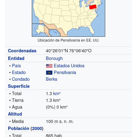
Ubicación de Pensilvania en EE. UU.
40°26′01″N
76°06′40″O
Coordenadas
Borough
Entidad
•
País
Estados Unidos
•
Estado
Pensilvania
•
Condado
Berks
Superficie
• Total
1.3
km²
• Tierra
1.3 km²
• Agua
(0%) 0 km²
Altitud
• Media
100 m s. n. m.
Población
(
2000
)
• Total
865 hab.