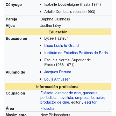
Isabelle Doutreluigne
(hasta 1974)
Cónyuge
Arielle Dombasle
(desde 1993)
Daphne Guinness
Pareja
Justine Lévy
Hijos
Educación
Lycée Pasteur
Educado en
Liceo Louis-le-Grand
Instituto de Estudios Políticos de París
Escuela Normal Superior de
París
(1968-1971)
Jacques Derrida
Alumno de
Louis Althusser
Información profesional
Filósofo
,
director de cine
,
guionista
,
Ocupación
periodista
,
novelista
,
empresario
,
actor
,
productor de cine
, editor y
escritor
Filosofía
Área
New Philosophers
Movimiento