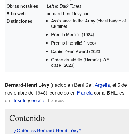
Obras notables
Left in Dark Times
bernard-henri-levy.com
Sitio web
Assistance to the Army (chest badge of
Distinciones
Ukraine)
Premio Médicis
(1984)
Premio Interallié
(1988)
Daniel Pearl Award
(2023)
Orden de Mérito (Ucrania), 3.ª
clase
(2023)
Bernard-Henri Lévy
(nacido en Beni Saf,
Argelia
, el 5 de
noviembre de 1948), conocido en
Francia
como
BHL
, es
un
filósofo
y
escritor
francés.
Contenido
¿Quién es Bernard-Henri Lévy?