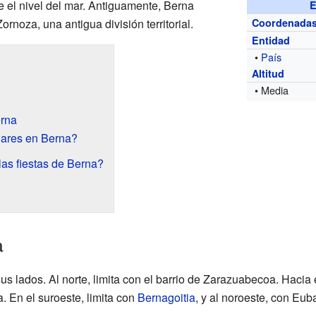
e el nivel del mar. Antiguamente, Berna
E
rnoza, una antigua división territorial.
Coordenada
Entidad
•
País
Altitud
• Media
erna
lares en Berna?
as fiestas de Berna?
a
us lados. Al norte, limita con el barrio de Zarazuabecoa. Hacia 
a. En el suroeste, limita con
Bernagoitia
, y al noroeste, con Eub