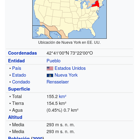
Ubicación de Nueva York en EE. UU.
42°41′00″N
73°22′00″O
Coordenadas
Pueblo
Entidad
•
País
Estados Unidos
•
Estado
Nueva York
•
Condado
Rensselaer
Superficie
• Total
155.2
km²
• Tierra
154.5 km²
• Agua
(0.45%) 0.7 km²
Altitud
• Media
293 m s. n. m.
• Media
293 m s. n. m.
Población
(
2000
)