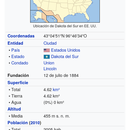
Ubicación de Dakota del Sur en EE. UU.
43°04′51″N
96°46′34″O
Coordenadas
Ciudad
Entidad
•
País
Estados Unidos
•
Estado
Dakota del Sur
•
Condado
Union
Lincoln
12 de julio de 1884
Fundación
Superficie
• Total
4.62
km²
• Tierra
4.62 km²
• Agua
(0%) 0 km²
Altitud
• Media
455 m s. n. m.
Población
(
2010
)
• Total
2005 hab.