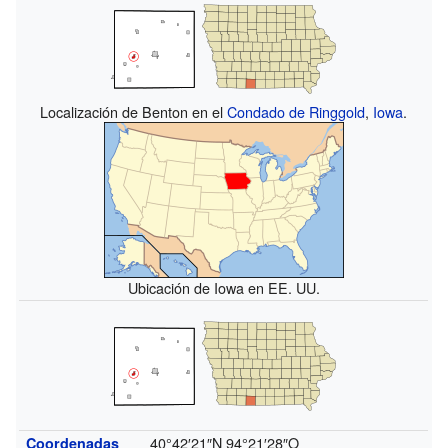
Localización de Benton en el
Condado de Ringgold
,
Iowa
.
Ubicación de Iowa en EE. UU.
40°42′21″N
94°21′28″O
Coordenadas