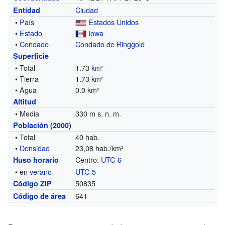
Ciudad
Entidad
•
País
Estados Unidos
•
Estado
Iowa
•
Condado
Condado de Ringgold
Superficie
• Total
1.73
km²
• Tierra
1.73 km²
• Agua
0.0 km²
Altitud
• Media
330 m s. n. m.
Población
(
2000
)
• Total
40 hab.
•
Densidad
23,08 hab./km²
Centro:
UTC-6
Huso horario
• en
verano
UTC-5
50835
Código ZIP
641
Código de área